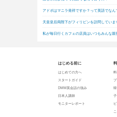
アドボはマニラ発祥ですか？って英語でなん
天皇皇后両陛下がフィリピンを訪問していま
私が毎日行くカフェの店員はいつもみんな親
はじめる前に
はじめての方へ
料
スタートガイド
プ
DMM英会話の強み
韓
日本人講師
子
モニターレポート
ビ
こ