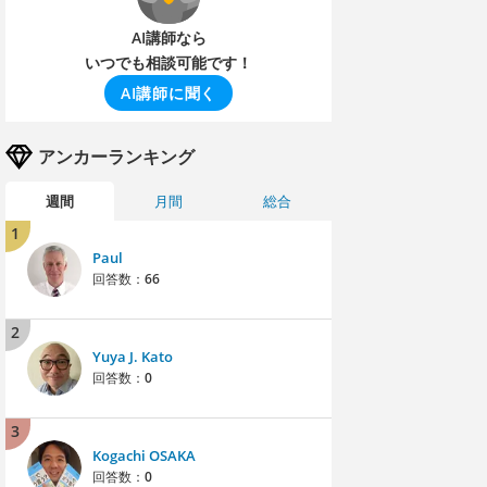
AI講師なら
いつでも相談可能です！
AI講師に聞く
アンカーランキング
週間
月間
総合
1
Paul
回答数：
66
2
Yuya J. Kato
回答数：
0
3
Kogachi OSAKA
回答数：
0