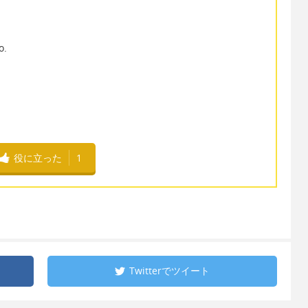
o.
役に立った
1
Twitterで
ツイート