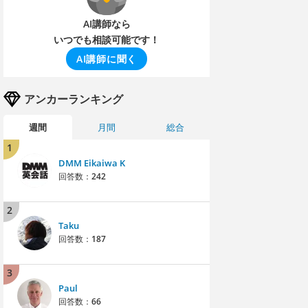
AI講師なら
いつでも相談可能です！
AI講師に聞く
アンカーランキング
週間
月間
総合
1
DMM Eikaiwa K
回答数：
242
2
Taku
回答数：
187
3
Paul
回答数：
66