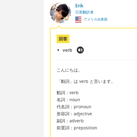
Erik
日英翻訳者
アメリカ合衆国
回答
verb
こんにちは。
「動詞」は verb と言います。
動詞：verb
名詞：noun
代名詞：pronoun
形容詞：adjective
副詞：adverb
前置詞：preposition