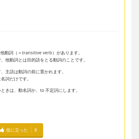
と他動詞（＝transitive verb）があります。
で、他動詞とは目的語をとる動詞のことです。
方、主語は動詞の前に置かれます。
は名詞だけです。
ときは、動名詞か、to 不定詞にします。
役に立った
8