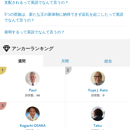
支配されるって英語でなんて言うの？
5つの部族は、新たな王の新体制に納得できず反乱を起こしたって英語
でなんて言うの？
発明するって英語でなんて言うの？
アンカーランキング
週間
月間
総合
1
2
Paul
Yuya J. Kato
回答数：
66
回答数：
0
3
Kogachi OSAKA
Taku