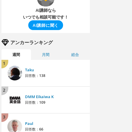
AI講師なら
いつでも相談可能です！
AI講師に聞く
アンカーランキング
週間
月間
総合
1
Taku
回答数：
138
2
DMM Eikaiwa K
回答数：
109
3
Paul
回答数：
66