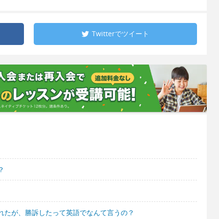
Twitterで
ツイート
？
れたが、勝訴したって英語でなんて言うの？