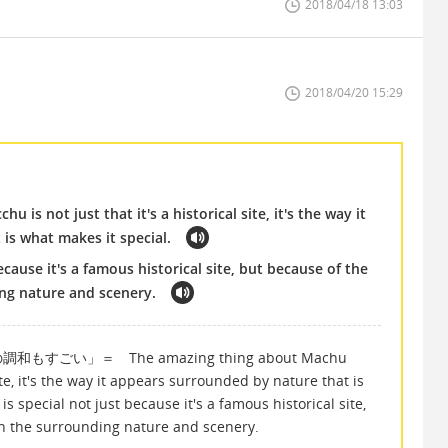
2018/04/18 13:03
2018/04/20 15:29
is not just that it's a historical site, it's the way it
is what makes it special.
cause it's a famous historical site, but because of the
ing nature and scenery.
い」＝ The amazing thing about Machu
 site, it's the way it appears surrounded by nature that is
s special not just because it's a famous historical site,
th the surrounding nature and scenery.