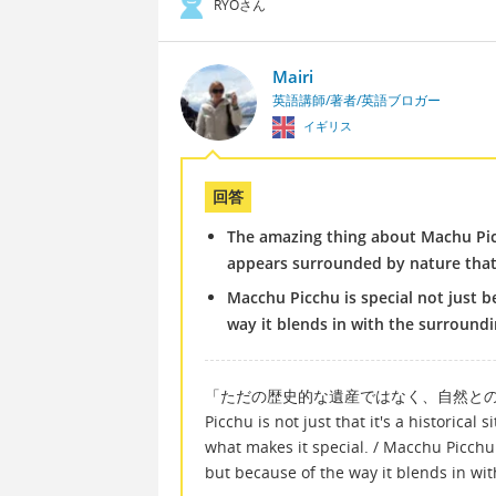
RYOさん
Mairi
英語講師/著者/英語ブロガー
イギリス
回答
The amazing thing about Machu Picchu 
appears surrounded by nature that 
Macchu Picchu is special not just be
way it blends in with the surround
「ただの歴史的な遺産ではなく、自然との調和もすご
Picchu is not just that it's a historical
what makes it special. / Macchu Picchu i
but because of the way it blends in wi