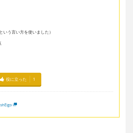
 inという言い方を使いました）
点
役に立った
1
ishEigo