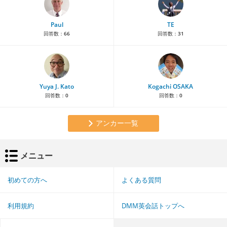
Paul
TE
回答数：
66
回答数：
31
Yuya J. Kato
Kogachi OSAKA
回答数：
0
回答数：
0
アンカー一覧
メニュー
初めての方へ
よくある質問
利用規約
DMM英会話トップへ