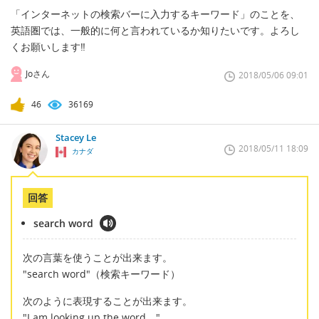
「インターネットの検索バーに入力するキーワード」のことを、
英語圏では、一般的に何と言われているか知りたいです。よろし
くお願いします‼️
Joさん
2018/05/06 09:01
46
36169
Stacey Le
2018/05/11 18:09
カナダ
回答
search word
次の言葉を使うことが出来ます。
"search word"（検索キーワード）
次のように表現することが出来ます。
"I am looking up the word
_
."