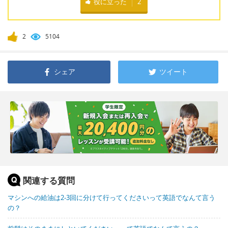
役に立った
2
2
5104
シェア
ツイート
関連する質問
マシンへの給油は2-3回に分けて行ってくださいって英語でなんて言う
の？