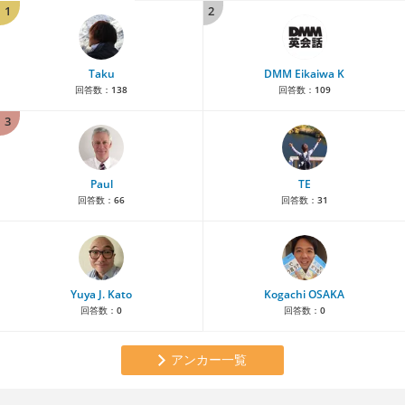
1
2
Taku
DMM Eikaiwa K
回答数：
138
回答数：
109
3
Paul
TE
回答数：
66
回答数：
31
Yuya J. Kato
Kogachi OSAKA
回答数：
0
回答数：
0
アンカー一覧