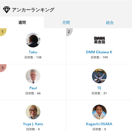
アンカーランキング
週間
月間
総合
1
2
Taku
DMM Eikaiwa K
回答数：
138
回答数：
109
3
Paul
TE
回答数：
66
回答数：
31
Yuya J. Kato
Kogachi OSAKA
回答数：
0
回答数：
0