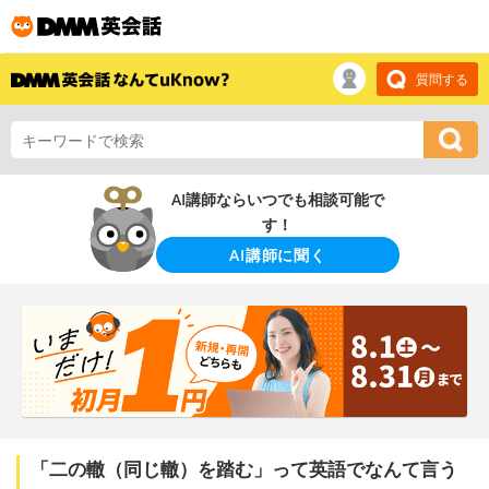
質問する
AI講師ならいつでも相談可能で
す！
AI講師に聞く
「二の轍（同じ轍）を踏む」って英語でなんて言う