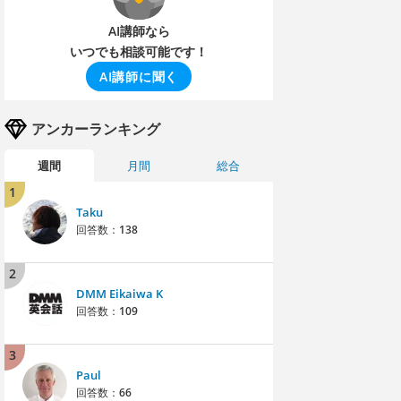
AI講師なら
いつでも相談可能です！
AI講師に聞く
アンカーランキング
週間
月間
総合
1
Taku
回答数：
138
2
DMM Eikaiwa K
回答数：
109
3
Paul
回答数：
66