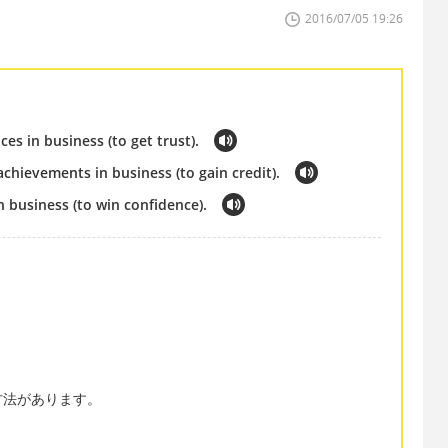
2016/07/05 19:26
es in business (to get trust).
chievements in business (to gain credit).
in business (to win confidence).
、
方法があります。