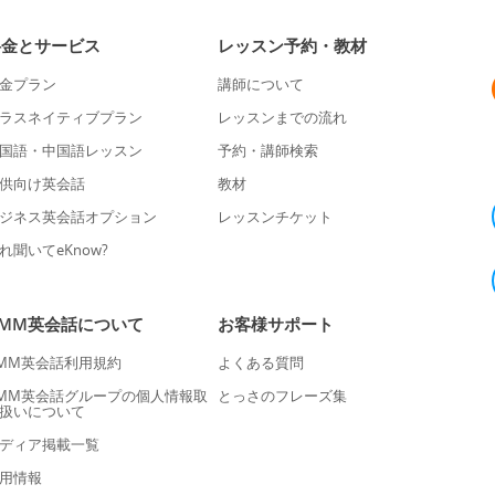
料金とサービス
レッスン予約・教材
金プラン
講師について
ラスネイティブプラン
レッスンまでの流れ
国語・中国語レッスン
予約・講師検索
供向け英会話
教材
ジネス英会話オプション
レッスンチケット
れ聞いてeKnow?
DMM英会話について
お客様サポート
MM英会話利用規約
よくある質問
MM英会話グループの個人情報取
とっさのフレーズ集
扱いについて
ディア掲載一覧
用情報