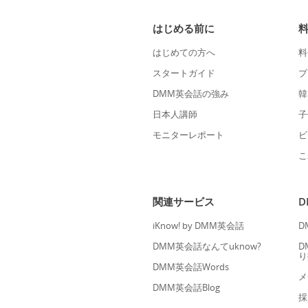
はじめる前に
はじめての方へ
料
スタートガイド
プ
DMM英会話の強み
韓
日本人講師
子
モニターレポート
ビ
こ
関連サービス
iKnow! by DMM英会話
D
DMM英会話なんてuknow?
D
り
DMM英会話Words
メ
DMM英会話Blog
採