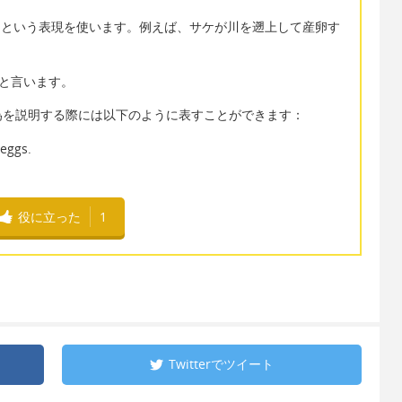
eam" という表現を使います。例えば、サケが川を遡上して産卵す
e" と言います。
為を説明する際には以下のように表すことができます：
 eggs.
役に立った
1
Twitterで
ツイート