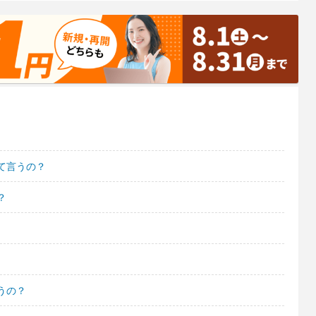
て言うの？
？
うの？