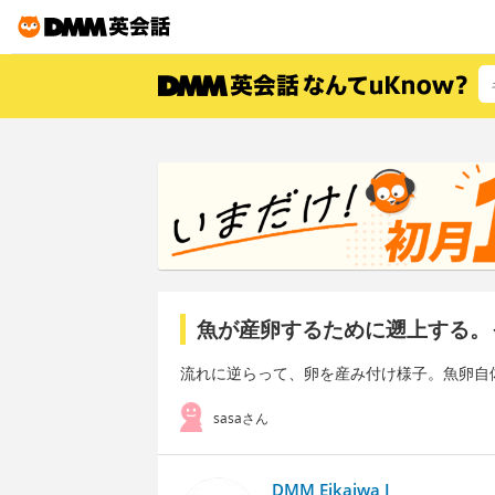
魚が産卵するために遡上する。
流れに逆らって、卵を産み付け様子。魚卵自
sasaさん
DMM Eikaiwa I