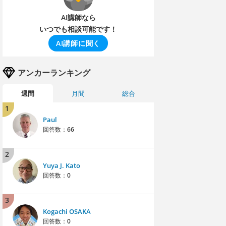
AI講師なら
いつでも相談可能です！
AI講師に聞く
アンカーランキング
週間
月間
総合
1
Paul
回答数：
66
2
Yuya J. Kato
回答数：
0
3
Kogachi OSAKA
回答数：
0