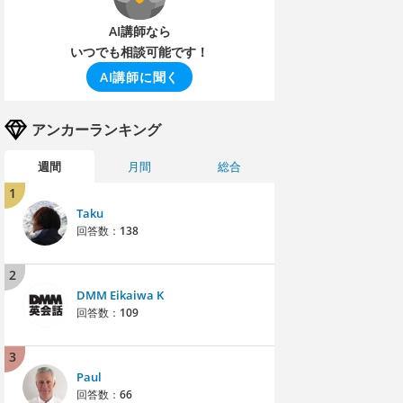
AI講師なら
いつでも相談可能です！
AI講師に聞く
アンカーランキング
週間
月間
総合
1
Taku
回答数：
138
2
DMM Eikaiwa K
回答数：
109
3
Paul
回答数：
66