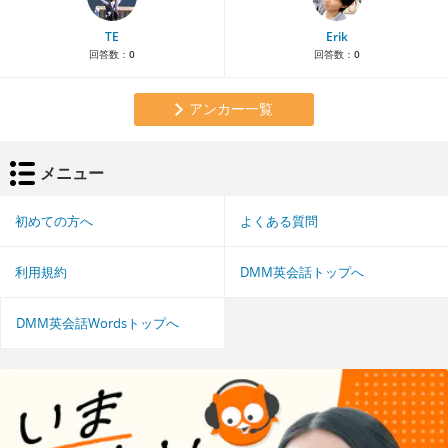
TE
Erik
回答数：
0
回答数：
0
アンカー一覧
メニュー
初めての方へ
よくある質問
利用規約
DMM英会話トップへ
DMM英会話Wordsトップへ