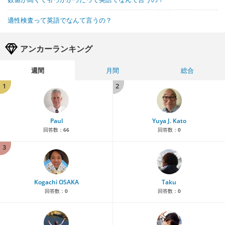
適性検査って英語でなんて言うの？
アンカーランキング
週間
月間
総合
1
2
Paul
Yuya J. Kato
回答数：
66
回答数：
0
3
Kogachi OSAKA
Taku
回答数：
0
回答数：
0