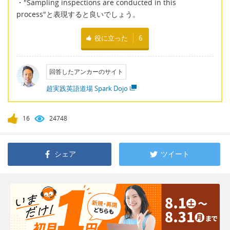
・"Sampling inspections are conducted in this
process"と表現すると良いでしょう。
役に立った
6
回答したアンカーのサイト
超実践英語道場 Spark Dojo
16
24748
シェア
ツイート