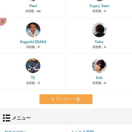
Paul
Yuya J. Kato
回答数：
66
回答数：
0
3
Kogachi OSAKA
Taku
回答数：
0
回答数：
0
TE
Erik
回答数：
0
回答数：
0
アンカー一覧
メニュー
初めての方へ
よくある質問