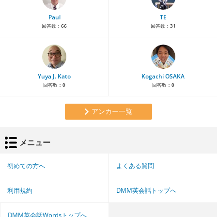
Paul
TE
回答数：
66
回答数：
31
Yuya J. Kato
Kogachi OSAKA
回答数：
0
回答数：
0
アンカー一覧
メニュー
初めての方へ
よくある質問
利用規約
DMM英会話トップへ
DMM英会話Wordsトップへ