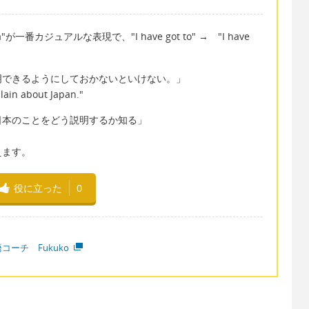
o "I gotta"が一番カジュアルな表現で、"I have got to" → "I have
明できるようにしておかないといけない。」
lain about Japan."
Japan" 「日本のことをどう説明するか知る」
えます。
役に立った
0
コーチ Fukuko