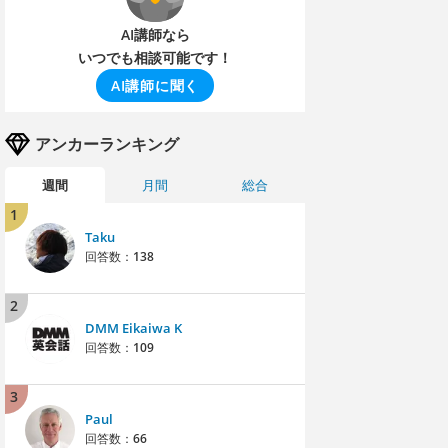
AI講師なら
いつでも相談可能です！
AI講師に聞く
アンカーランキング
週間
月間
総合
1
Taku
回答数：
138
2
DMM Eikaiwa K
回答数：
109
3
Paul
回答数：
66