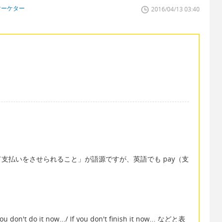
マーケター
2016/04/13 03:40
支払いをさせられること」が語源ですが、英語でも pay（支
。
o it now.../ If you don't finish it now... などと表