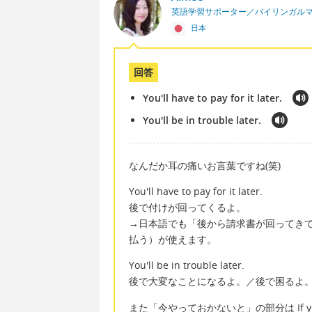
英語学習サポーター／バイリンガル
日本
回答
You'll have to pay for it later.
You'll be in trouble later.
なんだか耳の痛いお言葉ですね(笑)
You'll have to pay for it later.
後で付けが回ってくるよ。
→日本語でも「後から請求書が回ってきて
払う）が使えます。
You'll be in trouble later.
後で大変なことになるよ。／後で困るよ
また「今やっておかないと」の部分は If you don't d