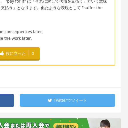
付けが回る」 "pay for it" は「それに対して代償を支払う」という意味
う」となります。似たような表現として "suffer the
the consequences later.
le the work later.
役に立った
0
Twitterで
ツイート