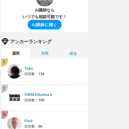
AI講師なら
いつでも相談可能です！
AI講師に聞く
アンカーランキング
週間
月間
総合
1
Taku
回答数：
138
2
DMM Eikaiwa K
回答数：
109
3
Paul
回答数：
66