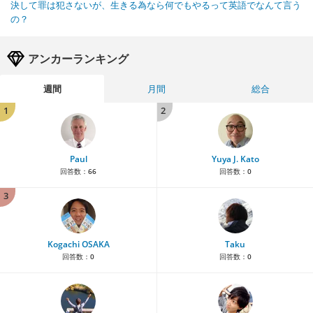
決して罪は犯さないが、生きる為なら何でもやるって英語でなんて言う
の？
アンカーランキング
週間
月間
総合
1
2
Paul
Yuya J. Kato
回答数：
66
回答数：
0
3
Kogachi OSAKA
Taku
回答数：
0
回答数：
0