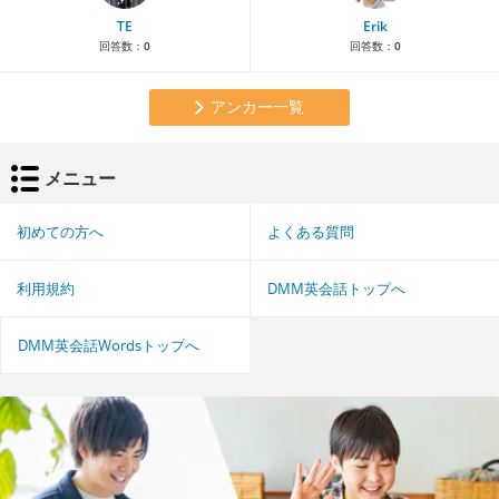
TE
Erik
回答数：
0
回答数：
0
アンカー一覧
メニュー
初めての方へ
よくある質問
利用規約
DMM英会話トップへ
DMM英会話Wordsトップへ