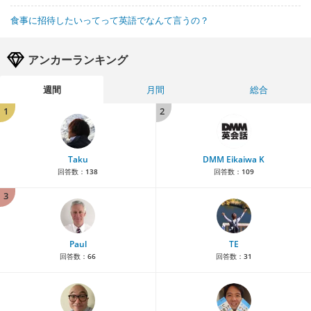
食事に招待したいってって英語でなんて言うの？
アンカーランキング
週間
月間
総合
1
2
Taku
DMM Eikaiwa K
回答数：
138
回答数：
109
3
Paul
TE
回答数：
66
回答数：
31