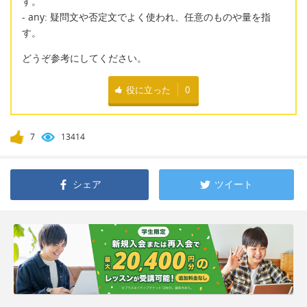
す。
- any: 疑問文や否定文でよく使われ、任意のものや量を指
す。
どうぞ参考にしてください。
役に立った
0
7
13414
シェア
ツイート