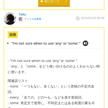
役に立った
7
Taku
2024/02/24 06:40
アメリカ合衆国
回答
"I'm not sure when to use 'any' or 'some'."
- "I'm not sure when to use 'any' or 'some'."
「any」と「some」をどう使い分けるのかよくわからない時
に使います。
関連語リスト:
- none: 「一つもない、全くない」という意味の不定代名
詞。
- every: 「全ての、どの〜も」などを表す形容詞。
- some: 肯定文で使用し、不特定またはある程度の量を示