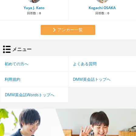
Yuya J. Kato
Kogachi OSAKA
回答数：
0
回答数：
0
アンカー一覧
メニュー
初めての方へ
よくある質問
利用規約
DMM英会話トップへ
DMM英会話Wordsトップへ