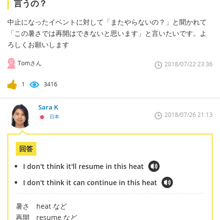
言うの？
中止になったイベントに対して「またやらないの？」と聞かれて
「この暑さでは再開はできないと思います」と言いたいです。よ
ろしくお願いします
Tomさん
2018/07/22 23:36
1
3416
Sara K
2018/07/26 21:13
日本
回答
I don't think it'll resume in this heat
I don't think it can continue in this heat
暑さ heat など
再開 resume など