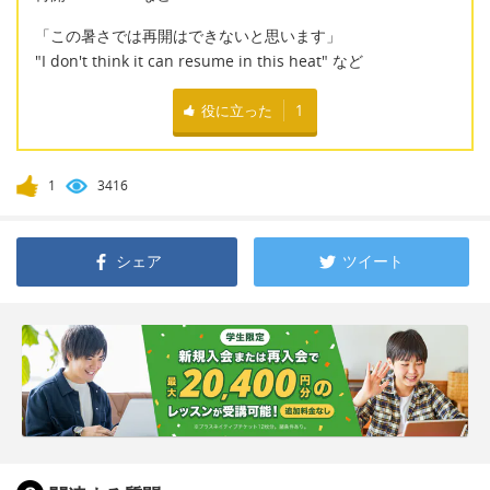
「この暑さでは再開はできないと思います」
"I don't think it can resume in this heat" など
役に立った
1
1
3416
シェア
ツイート