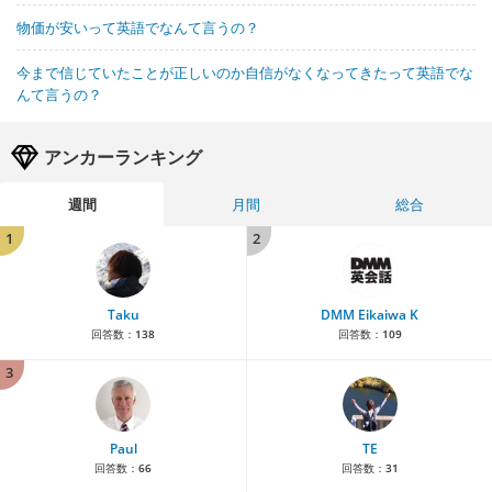
物価が安いって英語でなんて言うの？
今まで信じていたことが正しいのか自信がなくなってきたって英語でな
んて言うの？
アンカーランキング
週間
月間
総合
1
2
Taku
DMM Eikaiwa K
回答数：
138
回答数：
109
3
Paul
TE
回答数：
66
回答数：
31