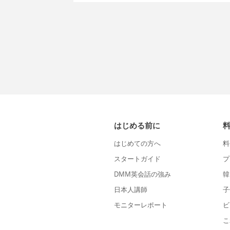
はじめる前に
はじめての方へ
料
スタートガイド
プ
DMM英会話の強み
韓
日本人講師
子
モニターレポート
ビ
こ