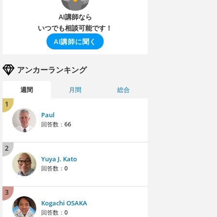
AI講師なら
いつでも相談可能です！
AI講師に聞く
アンカーランキング
週間
月間
総合
1
Paul
回答数：
66
2
Yuya J. Kato
回答数：
0
3
Kogachi OSAKA
回答数：
0