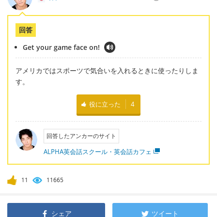
回答
Get your game face on!
アメリカではスポーツで気合いを入れるときに使ったりしま
す。
役に立った
4
回答したアンカーのサイト
ALPHA英会話スクール・英会話カフェ
11
11665
シェア
ツイート