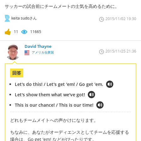
サッカーの試合前にチームメートの士気を高めるために。
keita sudoさん
2015/11/02 19:30
11
11665
David Thayne
2015/11/25 21:36
アメリカ合衆国
回答
Let's do this! / Let's get 'em! / Go get 'em.
Let's show them what we've got!
This is our chance! / This is our time!
どれもチームメイトへの声かけになります。
ちなみに、あなたがオーディエンスとしてチームを応援する
場合は、Go get 'em! などがぴったりです。