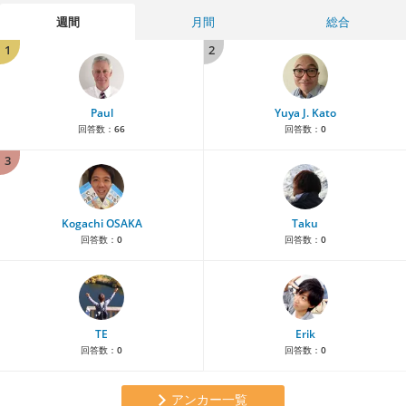
週間
月間
総合
1
2
Paul
Yuya J. Kato
回答数：
66
回答数：
0
3
Kogachi OSAKA
Taku
回答数：
0
回答数：
0
TE
Erik
回答数：
0
回答数：
0
アンカー一覧