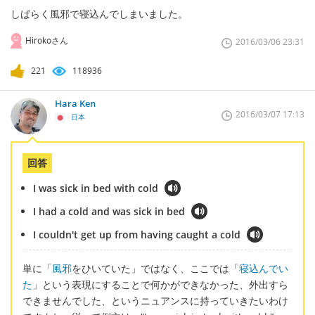
しばらく風邪で寝込んでしまいました。
Hirokoさん
2016/03/06 23:31
221
118936
Hara Ken
2016/03/07 17:13
日本
回答
I was sick in bed with cold
I had a cold and was sick in bed
I couldn't get up from having caught a cold
単に「
風邪
をひいていた」ではなく、ここでは「
寝込んでい
た
」という表現にすることで何かができなかった、外出すら
できませんでした、というニュアンスに持っていきたいわけ