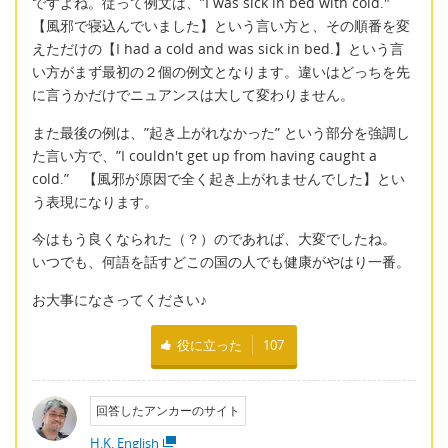
ですよね。従って例文は、”I was sick in bed with cold."
【風邪で寝込んでいました】という言い方と、その順番を変
えただけの【I had a cold and was sick in bed.】という言
い方がまず最初の２個の例文となります。違いはどっちを先
に言うかだけでニュアンスは大して変わりません。
また最後の例は、”起き上がれなかった” という部分を強調し
た言い方で、”I couldn't get up from having caught a
cold.” 【風邪が原因で全く起き上がれませんでした】とい
う表現になります。
今はもう良くなられた（？）のであれば、大変でしたね。
いつでも、何語を話すどこの国の人でも健康がやはり一番。
お大事になさってください♪
役に立った
107
回答したアンカーのサイト
H.K. English