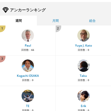
アンカーランキング
週間
月間
総合
1
2
Paul
Yuya J. Kato
回答数：
66
回答数：
0
3
Kogachi OSAKA
Taku
回答数：
0
回答数：
0
TE
Erik
回答数：
0
回答数：
0