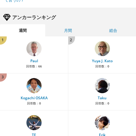
て言うの？
アンカーランキング
週間
月間
総合
1
2
Paul
Yuya J. Kato
回答数：
66
回答数：
0
3
Kogachi OSAKA
Taku
回答数：
0
回答数：
0
TE
Erik