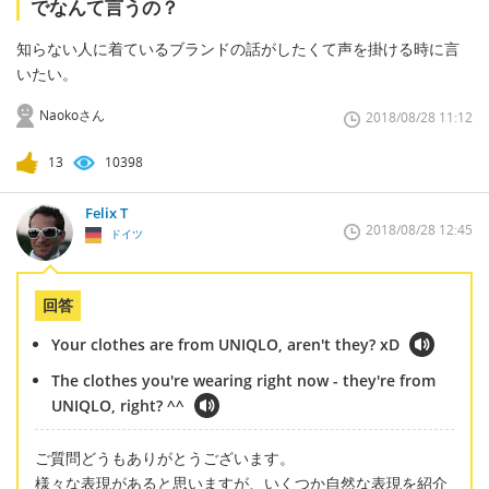
でなんて言うの？
知らない人に着ているブランドの話がしたくて声を掛ける時に言
いたい。
Naokoさん
2018/08/28 11:12
13
10398
Felix T
2018/08/28 12:45
ドイツ
回答
Your clothes are from UNIQLO, aren't they? xD
The clothes you're wearing right now - they're from
UNIQLO, right? ^^
ご質問どうもありがとうございます。
様々な表現があると思いますが、いくつか自然な表現を紹介