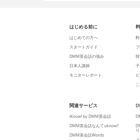
はじめる前に
はじめての方へ
料
スタートガイド
プ
DMM英会話の強み
韓
日本人講師
子
モニターレポート
ビ
こ
関連サービス
iKnow! by DMM英会話
D
DMM英会話なんてuknow?
D
り
DMM英会話Words
メ