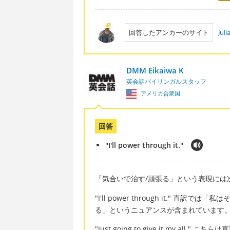
回答したアンカーのサイト
Jul
DMM Eikaiwa K
英会話バイリンガルスタッフ
アメリカ合衆国
回答
"I'll power through it."
「気合いで治す/頑張る」という表現には
"I'll power through it."
る」というニュアンスが含まれています
"Just going to give it my 