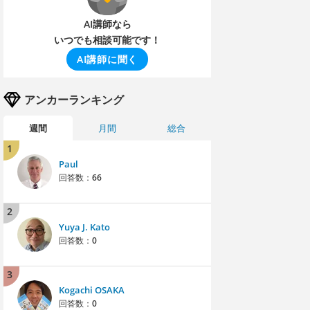
AI講師なら
いつでも相談可能です！
AI講師に聞く
アンカーランキング
週間
月間
総合
1
Paul
回答数：
66
2
Yuya J. Kato
回答数：
0
3
Kogachi OSAKA
回答数：
0