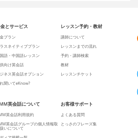
料金とサービス
レッスン予約・教材
金プラン
講師について
ラスネイティブプラン
レッスンまでの流れ
国語・中国語レッスン
予約・講師検索
供向け英会話
教材
ジネス英会話オプション
レッスンチケット
れ聞いてeKnow?
DMM英会話について
お客様サポート
MM英会話利用規約
よくある質問
MM英会話グループの個人情報取
とっさのフレーズ集
扱いについて
ディア掲載一覧