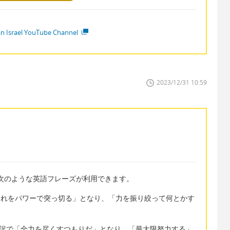
ian Israel YouTube Channel
2023/12/31 10:59
次のような英語フレーズが利用できます。
 直訳では「私はそれをパワーで突っ切る」となり、「力を振り絞って何とかす
。
all." こちらは直訳で「全力を尽くすつもりだ」となり、「最大限努力する」