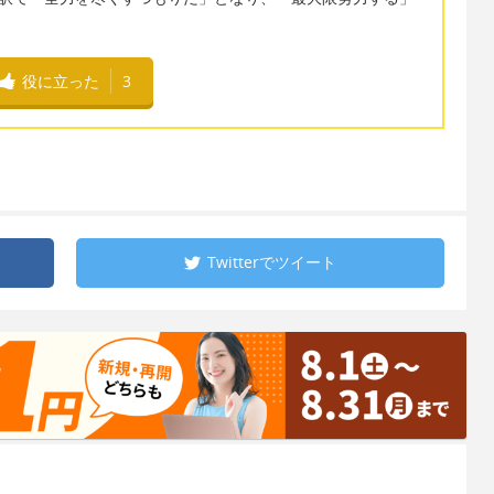
。
役に立った
3
Twitterで
ツイート