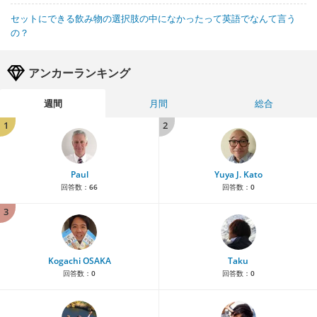
セットにできる飲み物の選択肢の中になかったって英語でなんて言う
の？
アンカーランキング
週間
月間
総合
1
2
Paul
Yuya J. Kato
回答数：
66
回答数：
0
3
Kogachi OSAKA
Taku
回答数：
0
回答数：
0