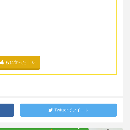
役に立った
0
Twitterで
ツイート