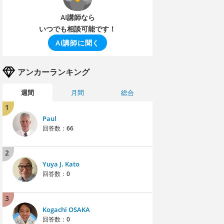
AI講師なら
いつでも相談可能です！
AI講師に聞く
アンカーランキング
週間
月間
総合
1
Paul
回答数：
66
2
Yuya J. Kato
回答数：
0
3
Kogachi OSAKA
回答数：
0