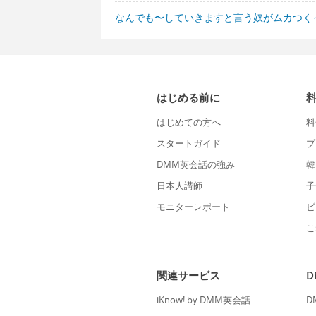
なんでも〜していきますと言う奴がムカつく
はじめる前に
はじめての方へ
料
スタートガイド
プ
DMM英会話の強み
韓
日本人講師
子
モニターレポート
ビ
こ
関連サービス
iKnow! by DMM英会話
D