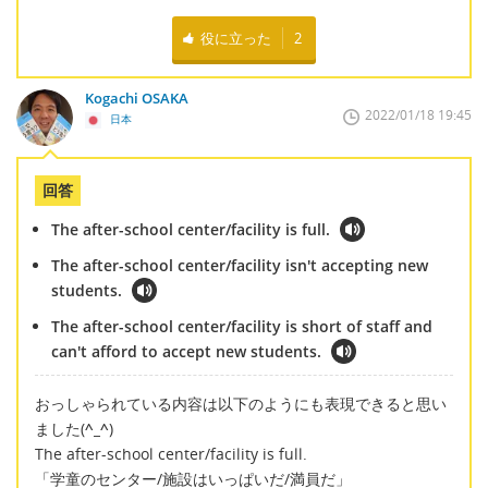
役に立った
2
Kogachi OSAKA
2022/01/18 19:45
日本
回答
The after-school center/facility is full.
The after-school center/facility isn't accepting new
students.
The after-school center/facility is short of staff and
can't afford to accept new students.
おっしゃられている内容は以下のようにも表現できると思い
ました(
^_^
)
The after-school center/facility is full.
「学童のセンター/施設はいっぱいだ/満員だ」