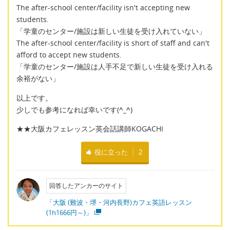
The after-school center/facility isn't accepting new
students.
「学童のセンター/施設は新しい生徒を受け入れていない」
The after-school center/facility is short of staff and can't
afford to accept new students.
「学童のセンター/施設は人手不足で新しい生徒を受け入れる
余裕がない」
以上です。
少しでも参考になれば幸いです(
^_^
)
★★大阪カフェレッスン英会話講師KOGACHI
役に立った
2
回答したアンカーのサイト
「大阪 (難波・堺・河内長野)カフェ英語レッスン
(1h1666円～)」