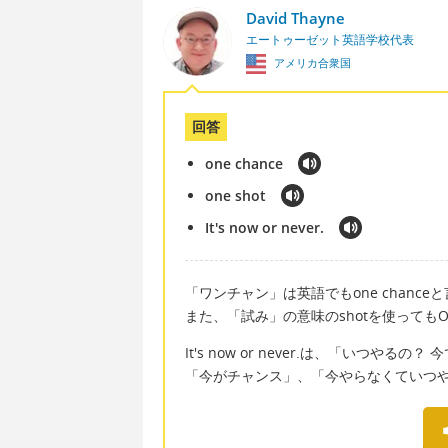
David Thayne
エートゥーゼット英語学校代表
アメリカ合衆国
回答
one chance
one shot
It's now or never.
「ワンチャン」は英語でもone chance
また、「試み」の意味のshotを使ってもO
It's now or never.は、「いつや
「今がチャンス」、「今やらなくていつ