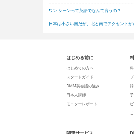
ワン シーンって英語でなんて言うの？
日本は小さい国だが、北と南でアクセントが
はじめる前に
はじめての方へ
料
スタートガイド
プ
DMM英会話の強み
韓
日本人講師
子
モニターレポート
ビ
こ
関連サービス