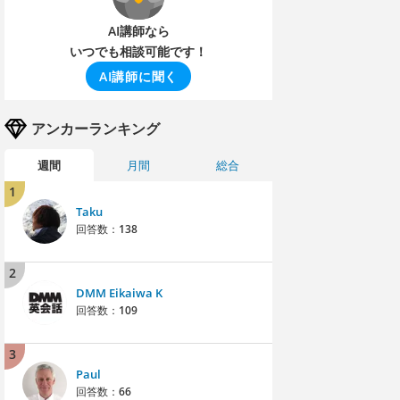
AI講師なら
いつでも相談可能です！
AI講師に聞く
アンカーランキング
週間
月間
総合
1
Taku
回答数：
138
2
DMM Eikaiwa K
回答数：
109
3
Paul
回答数：
66