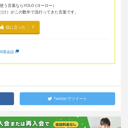
う言葉ならYOLO (ヨーロー）
(人生は一度だけ）がこの数年で流行ってきた言葉です。
役に立った
7
MM英会話
Twitterで
ツイート