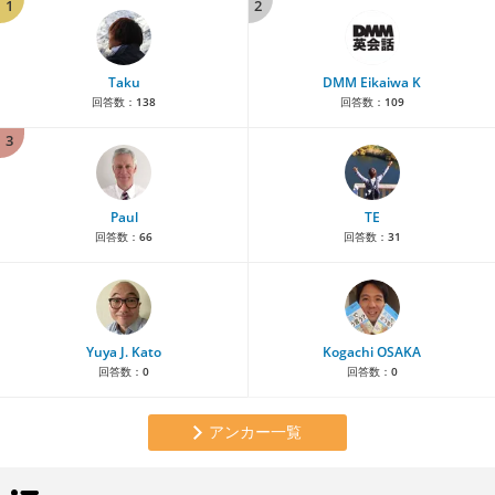
1
2
Taku
DMM Eikaiwa K
回答数：
138
回答数：
109
3
Paul
TE
回答数：
66
回答数：
31
Yuya J. Kato
Kogachi OSAKA
回答数：
0
回答数：
0
アンカー一覧