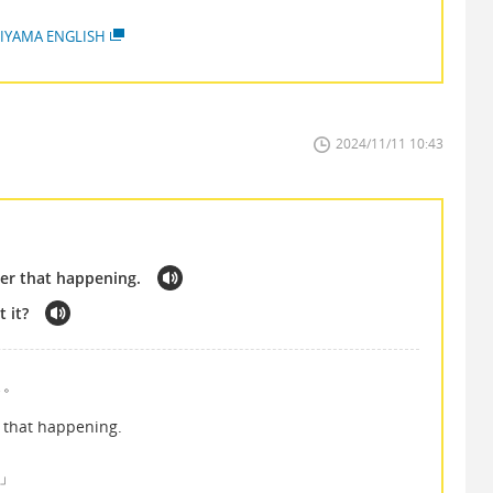
IYAMA ENGLISH
2024/11/11 10:43
er that happening.
 it?
よ。
 that happening.
ば」