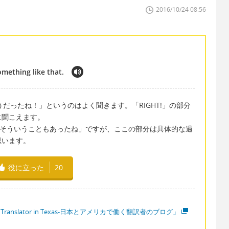
2016/10/24 08:56
omething like that.
は「ああ、そうだったね！」というのはよく聞きます。「RIGHT!」の部分
に聞こえます。
e that」は「そういうこともあったね」ですが、ここの部分は具体的な過
思います。
役に立った
20
 Translator in Texas-日本とアメリカで働く翻訳者のブログ」