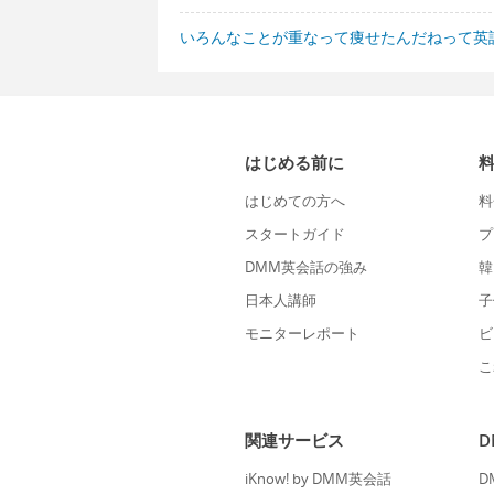
いろんなことが重なって痩せたんだねって英
はじめる前に
はじめての方へ
料
スタートガイド
プ
DMM英会話の強み
韓
日本人講師
子
モニターレポート
ビ
こ
関連サービス
iKnow! by DMM英会話
D