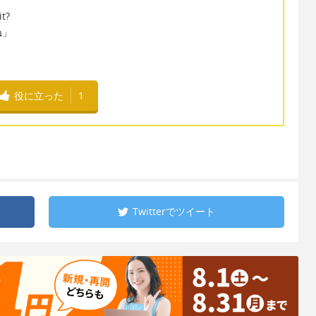
it?
ね」
役に立った
1
Twitterで
ツイート