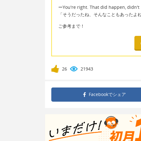
ーYou're right. That did happen, didn't 
「そうだったね、そんなこともあったよ
ご参考まで！
26
21943
Facebookで
シェア