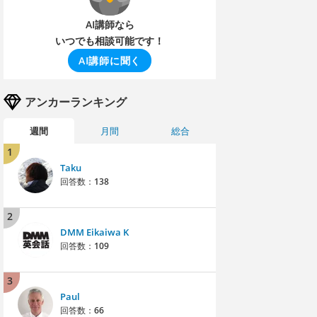
AI講師なら
いつでも相談可能です！
AI講師に聞く
アンカーランキング
週間
月間
総合
1
Taku
回答数：
138
2
DMM Eikaiwa K
回答数：
109
3
Paul
回答数：
66