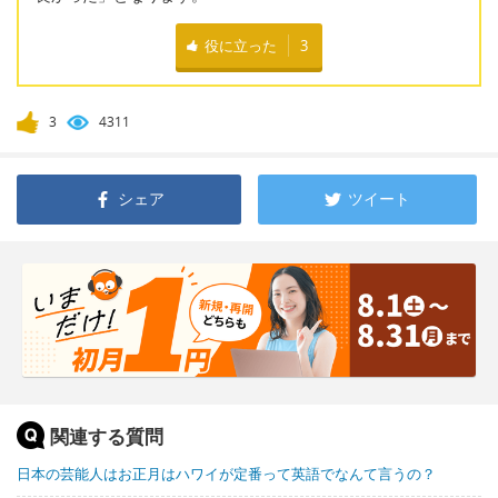
役に立った
3
3
4311
シェア
ツイート
関連する質問
日本の芸能人はお正月はハワイが定番って英語でなんて言うの？