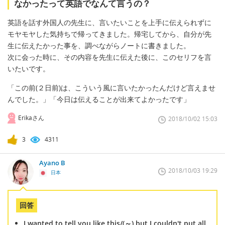
なかったって英語でなんて言うの？
英語を話す外国人の先生に、言いたいことを上手に伝えられずに
モヤモヤした気持ちで帰ってきました。帰宅してから、自分が先
生に伝えたかった事を、調べながらノートに書きました。
次に会った時に、その内容を先生に伝えた後に、このセリフを言
いたいです。
「この前(２日前)は、こういう風に言いたかったんだけど言えませ
んでした。」「今日は伝えることが出来てよかったです」
Erikaさん
2018/10/02 15:03
3
4311
Ayano B
2018/10/03 19:29
日本
回答
I wanted to tell you like this/(～) but I couldn't put all