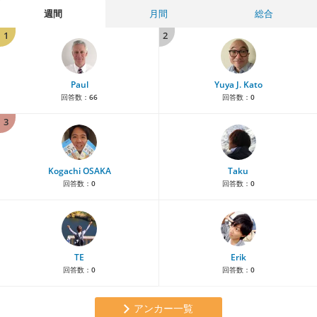
週間
月間
総合
1
2
Paul
Yuya J. Kato
回答数：
66
回答数：
0
3
Kogachi OSAKA
Taku
回答数：
0
回答数：
0
TE
Erik
回答数：
0
回答数：
0
アンカー一覧