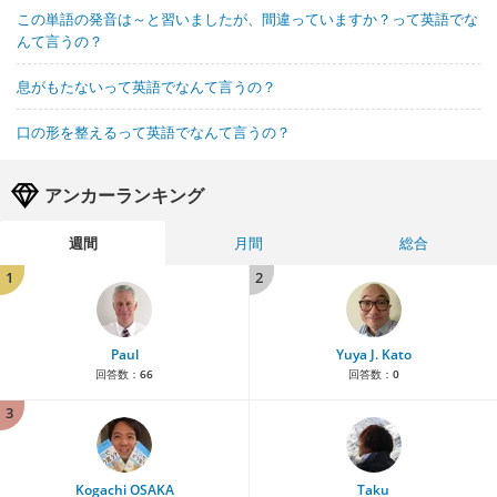
この単語の発音は～と習いましたが、間違っていますか？って英語でな
んて言うの？
息がもたないって英語でなんて言うの？
口の形を整えるって英語でなんて言うの？
アンカーランキング
週間
月間
総合
1
2
Paul
Yuya J. Kato
回答数：
66
回答数：
0
3
Kogachi OSAKA
Taku