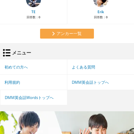
TE
Erik
回答数：
0
回答数：
0
アンカー一覧
メニュー
初めての方へ
よくある質問
利用規約
DMM英会話トップへ
DMM英会話Wordsトップへ