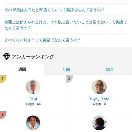
犬の16歳は人間だと80歳くらいって英語でなんて言うの？
表面上は伝えられるけど、それ以上言いたいことは言えないって英語で
なんて言うの？
どのくらい好き？って英語でなんて言うの？
アンカーランキング
週間
月間
総合
1
2
Paul
Yuya J. Kato
回答数：
66
回答数：
0
3