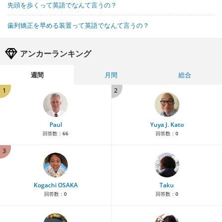
先頭を歩くって英語でなんて言うの？
歯列矯正を早める装置って英語でなんて言うの？
アンカーランキング
週間
月間
総合
1
2
Paul
Yuya J. Kato
回答数：
66
回答数：
0
3
Kogachi OSAKA
Taku
回答数：
0
回答数：
0