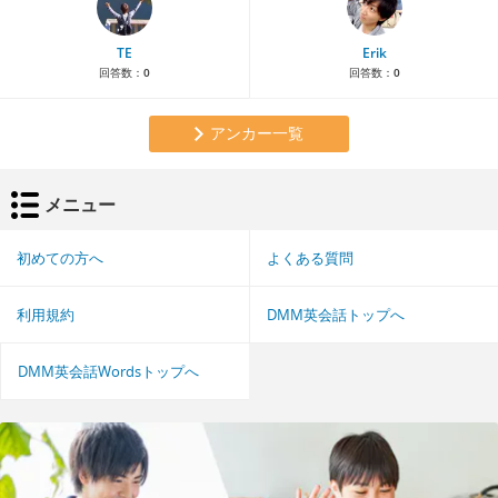
TE
Erik
回答数：
0
回答数：
0
アンカー一覧
メニュー
初めての方へ
よくある質問
利用規約
DMM英会話トップへ
DMM英会話Wordsトップへ