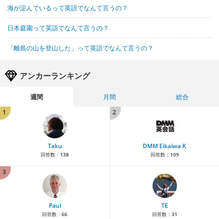
海が淀んでいるって英語でなんて言うの？
日本庭園って英語でなんて言うの？
「離島の山を登山した」って英語でなんて言うの？
アンカーランキング
週間
月間
総合
1
2
Taku
DMM Eikaiwa K
回答数：
138
回答数：
109
3
Paul
TE
回答数：
66
回答数：
31