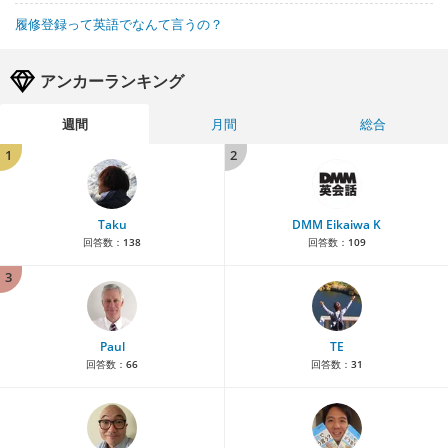
履修登録って英語でなんて言うの？
アンカーランキング
週間
月間
総合
1
2
Taku
DMM Eikaiwa K
回答数：
138
回答数：
109
3
Paul
TE
回答数：
66
回答数：
31