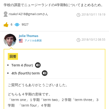
学校の課題でニュージーランドの4学期制についてまとめるため。
risako14218@gmail.comさん
2018/10/11 19:19
6
9027
Jolie Thomas
2018/10/12 08:55
アメリカ合衆国
回答
Term 4 (four)
4th (fourth) term
ご質問どうもありがとうございました。
どちらも４学期の意味です。
「term one」１学期「term two」２学期「term three」３
学期 「term four」４学期