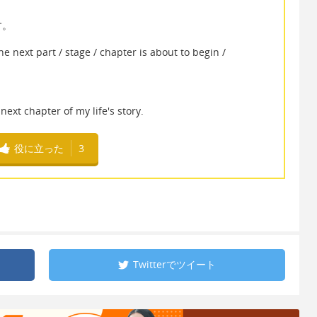
す。
 / stage / chapter is about to begin /
 next chapter of my life's story.
役に立った
3
Twitterで
ツイート