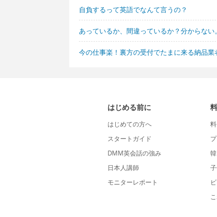
自負するって英語でなんて言うの？
あっているか、間違っているか？分からない
今の仕事楽！裏方の受付でたまに来る納品業
はじめる前に
はじめての方へ
料
スタートガイド
プ
DMM英会話の強み
韓
日本人講師
子
モニターレポート
ビ
こ