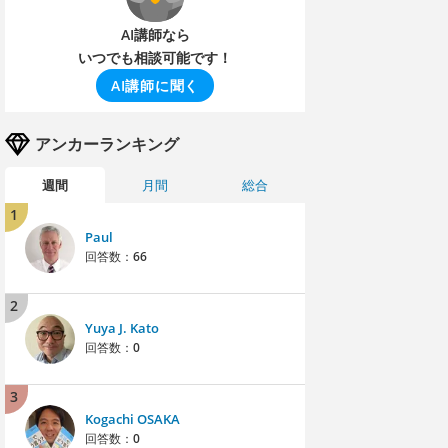
AI講師なら
いつでも相談可能です！
AI講師に聞く
アンカーランキング
週間
月間
総合
1
Paul
回答数：
66
2
Yuya J. Kato
回答数：
0
3
Kogachi OSAKA
回答数：
0