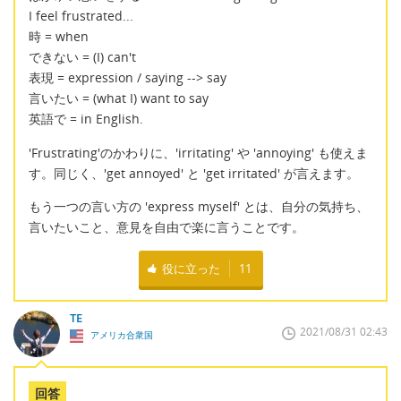
I feel frustrated...
時 = when
できない = (I) can't
表現 = expression / saying --> say
言いたい = (what I) want to say
英語で = in English.
'Frustrating'のかわりに、'irritating' や 'annoying' も使えま
す。同じく、'get annoyed' と 'get irritated' が言えます。
もう一つの言い方の 'express myself' とは、自分の気持ち、
言いたいこと、意見を自由で楽に言うことです。
役に立った
11
TE
2021/08/31 02:43
アメリカ合衆国
回答