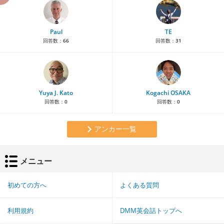
Paul
TE
回答数：
66
回答数：
31
Yuya J. Kato
Kogachi OSAKA
回答数：
0
回答数：
0
アンカー一覧
メニュー
初めての方へ
よくある質問
利用規約
DMM英会話トップへ