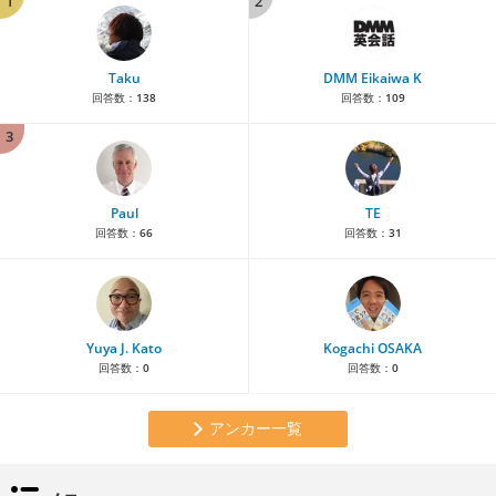
1
2
Taku
DMM Eikaiwa K
回答数：
138
回答数：
109
3
Paul
TE
回答数：
66
回答数：
31
Yuya J. Kato
Kogachi OSAKA
回答数：
0
回答数：
0
アンカー一覧