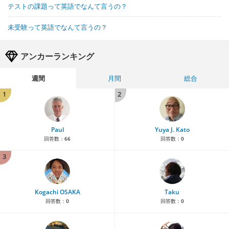
テストの課題って英語でなんて言うの？
未受験って英語でなんて言うの？
アンカーランキング
週間
月間
総合
1
2
Paul
Yuya J. Kato
回答数：
66
回答数：
0
3
Kogachi OSAKA
Taku
回答数：
0
回答数：
0