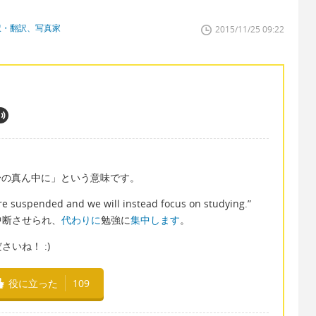
訳・翻訳、写真家
2015/11/25 09:22
〜の真ん中に」という意味です。
 are suspended and we will instead focus on studying.”
中断させられ、
代わりに
勉強に
集中します
。
いね！ :)
役に立った
109