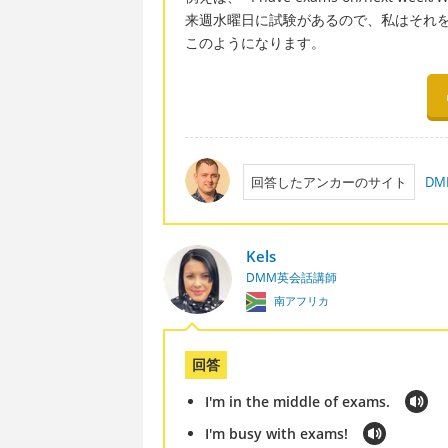
来週水曜日に試験があるので、私はそれ
このようになります。
回答したアンカーのサイト
DM
Kels
DMM英会話講師
南アフリカ
回答
I'm in the middle of exams.
I'm busy with exams!