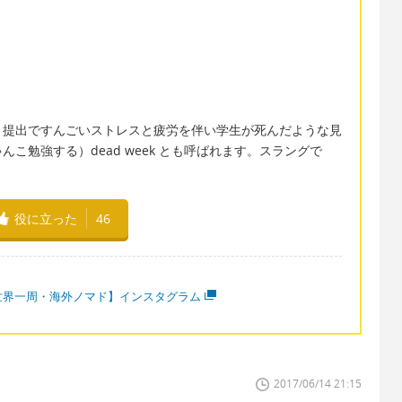
ト提出ですんごいストレスと疲労を伴い学生が死んだような見
勉強する）dead week とも呼ばれます。スラングで
役に立った
46
世界一周・海外ノマド】インスタグラム
2017/06/14 21:15