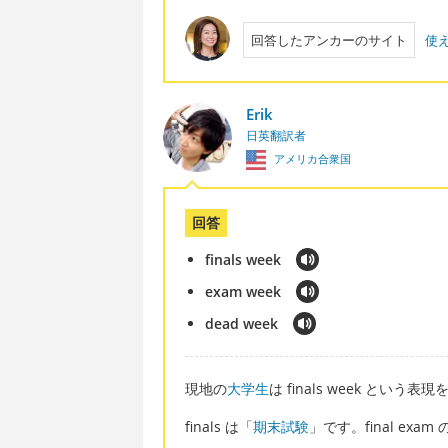
回答したアンカーのサイト
使
Erik
日英翻訳者
アメリカ合衆国
回答
finals week
exam week
dead week
現地の
大学生
は finals week という
finals は「
期末試験
」です。final exa