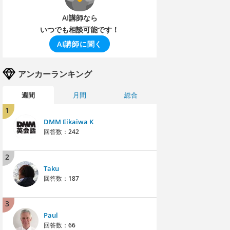
AI講師なら
いつでも相談可能です！
AI講師に聞く
アンカーランキング
週間
月間
総合
1
DMM Eikaiwa K
回答数：
242
2
Taku
回答数：
187
3
Paul
回答数：
66