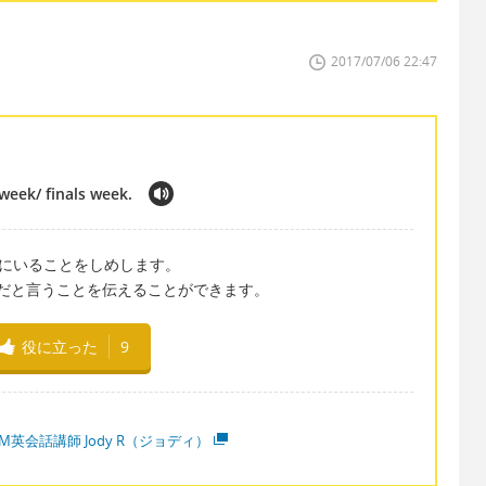
2017/07/06 22:47
 week/ finals week.
週のまん中にいることをしめします。
で、テストの週だと言うことを伝えることができます。
役に立った
9
M英会話講師 Jody R（ジョディ）