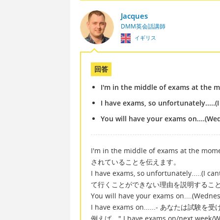
Jacques
DMM英会話講師
イギリス
回答
I'm in the middle of exams at the
I have exams, so unfortunately.....(
You will have your exams on....(Wed
I'm in the middle of exams 
されていることを伝えます。
I have exams, so unfortunately...
て行くことができない理由を説明するこ
You will have your exams on....
I have exams on......- あ
例えば、" I have exams on/next week/Wed