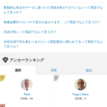
客観的な視点やデータに基づいた現状分析ができていないって英語でな
んて言うの？
毎週金曜日○○ビーチで花火があがります。って英語でなんて言うの？
主語が長いって英語でなんて言うの？
女性全員子供を産むべきだという固定観念に縛られてるって英語でなん
て言うの？
アンカーランキング
週間
月間
総合
1
2
Paul
Yuya J. Kato
回答数：
66
回答数：
0
3