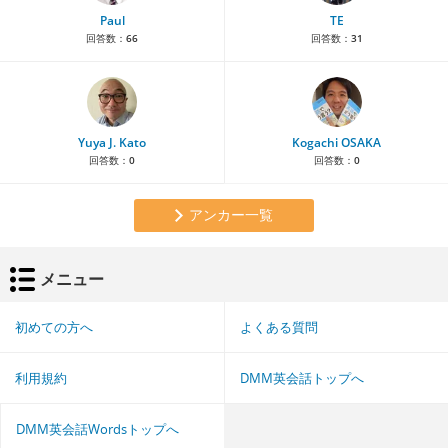
Paul
TE
回答数：
66
回答数：
31
Yuya J. Kato
Kogachi OSAKA
回答数：
0
回答数：
0
アンカー一覧
メニュー
初めての方へ
よくある質問
利用規約
DMM英会話トップへ
DMM英会話Wordsトップへ