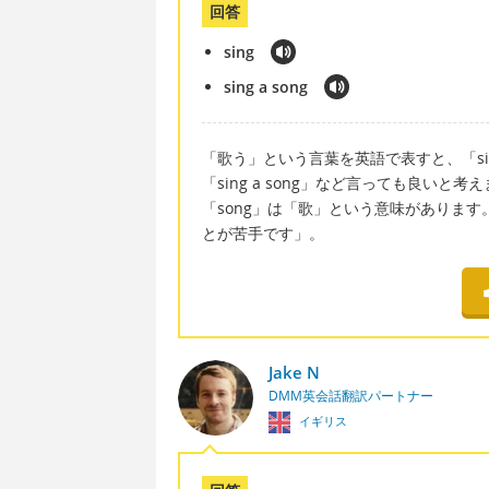
回答
sing
sing a song
「歌う」という言葉を英語で表すと、「sing
「sing a song」など言っても良いと
「song」は「歌」という意味があります。例文
とが苦手です」。
Jake N
DMM英会話翻訳パートナー
イギリス