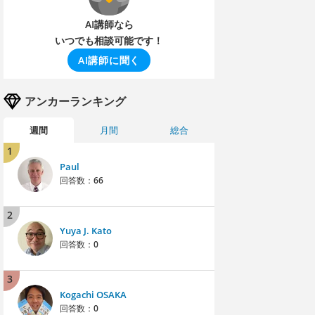
AI講師なら
いつでも相談可能です！
AI講師に聞く
アンカーランキング
週間
月間
総合
1
Paul
回答数：
66
2
Yuya J. Kato
回答数：
0
3
Kogachi OSAKA
回答数：
0