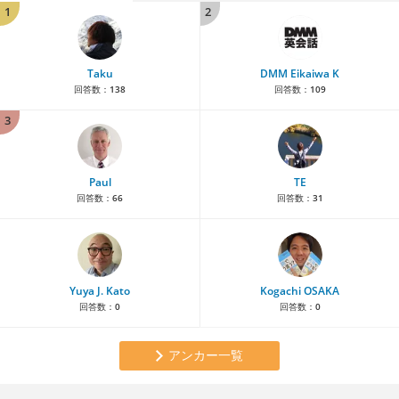
1
2
Taku
DMM Eikaiwa K
回答数：
138
回答数：
109
3
Paul
TE
回答数：
66
回答数：
31
Yuya J. Kato
Kogachi OSAKA
回答数：
0
回答数：
0
アンカー一覧