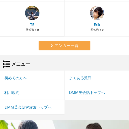
TE
Erik
回答数：
0
回答数：
0
アンカー一覧
メニュー
初めての方へ
よくある質問
利用規約
DMM英会話トップへ
DMM英会話Wordsトップへ