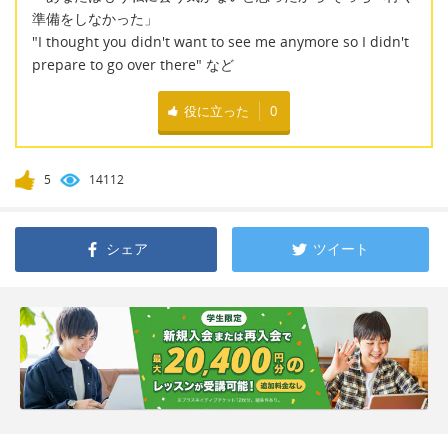
準備をしなかった」
"I thought you didn't want to see me anymore so I didn't
prepare to go over there" など
役に立った
0
5
14112
シェア
ツイート