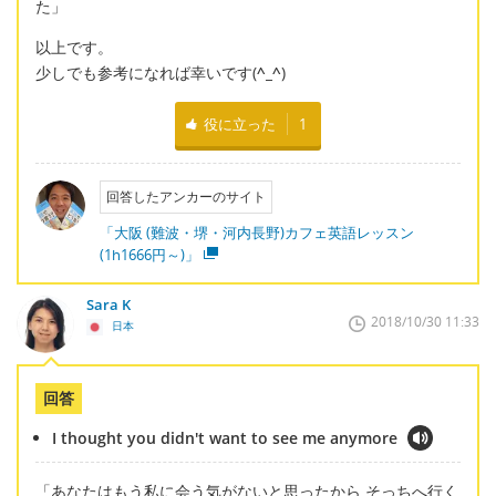
た」
以上です。
少しでも参考になれば幸いです(
^_^
)
役に立った
1
回答したアンカーのサイト
「大阪 (難波・堺・河内長野)カフェ英語レッスン
(1h1666円～)」
Sara K
2018/10/30 11:33
日本
回答
I thought you didn't want to see me anymore
「あなたはもう私に会う気がないと思ったから そっちへ行く