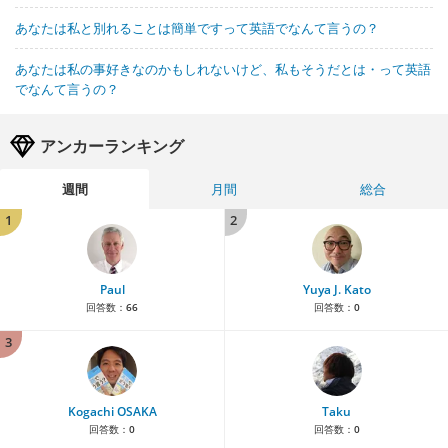
あなたは私と別れることは簡単ですって英語でなんて言うの？
あなたは私の事好きなのかもしれないけど、私もそうだとは・って英語
でなんて言うの？
アンカーランキング
週間
月間
総合
1
2
Paul
Yuya J. Kato
回答数：
66
回答数：
0
3
Kogachi OSAKA
Taku
回答数：
0
回答数：
0