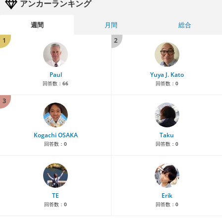
アンカーランキング
週間
月間
総合
1
2
Paul
Yuya J. Kato
回答数：
66
回答数：
0
3
Kogachi OSAKA
Taku
回答数：
0
回答数：
0
TE
Erik
回答数：
0
回答数：
0