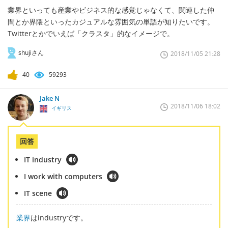
業界といっても産業やビジネス的な感覚じゃなくて、関連した仲
間とか界隈といったカジュアルな雰囲気の単語が知りたいです。
Twitterとかでいえば「クラスタ」的なイメージで。
shujiさん
2018/11/05 21:28
40
59293
Jake N
2018/11/06 18:02
イギリス
回答
IT industry
I work with computers
IT scene
業界
はindustryです。