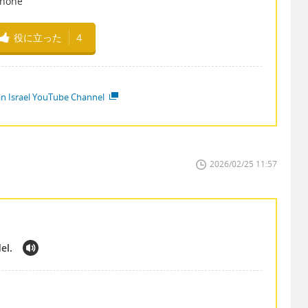
phone
役に立った
4
ian Israel YouTube Channel
2026/02/25 11:57
el.