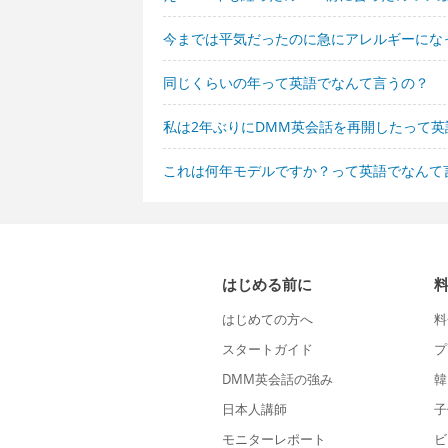
今までは平気だったのに急にアレルギーにな
同じくらいの年って英語でなんて言うの？
私は2年ぶりにDMM英会話を再開したって
これは何年モデルですか？って英語でなんて
はじめる前に
はじめての方へ
料
スタートガイド
プ
DMM英会話の強み
韓
日本人講師
子
モニターレポート
ビ