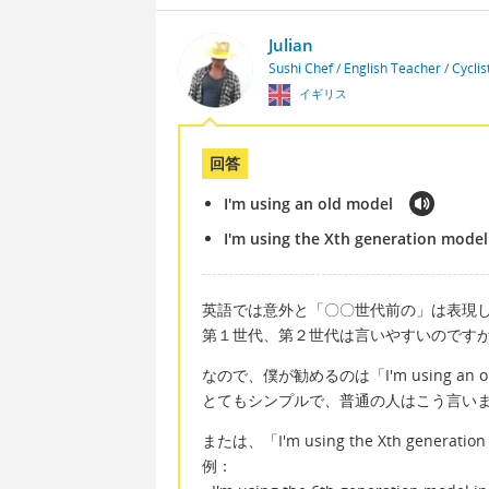
Julian
Sushi Chef / English Teacher / Cycli
イギリス
回答
I'm using an old model
I'm using the Xth generation model
英語では意外と「〇〇世代前の」は表現
第１世代、第２世代は言いやすいのですが（First g
なので、僕が勧めるのは「I'm using an o
とてもシンプルで、普通の人はこう言い
または、「I'm using the Xth gener
例：