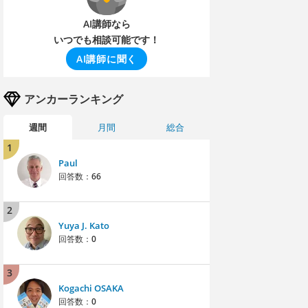
AI講師なら
いつでも相談可能です！
AI講師に聞く
アンカーランキング
週間
月間
総合
1
Paul
回答数：
66
2
Yuya J. Kato
回答数：
0
3
Kogachi OSAKA
回答数：
0